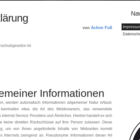
Nav
lärung
Impressu
von
Achim Fuß
Datenschu
nschutzgesetze ist:
gemeiner Informationen
n, werden automatisch Informationen allgemeiner Natur erfasst.
s) beinhalten etwa die Art des Webbrowsers, das verwendete
nternet Service Providers und Ähnliches. Hierbei handelt es sich
he keine direkten Rückschlüsse auf Ihre Person zulassen. Diese
ig, um von Ihnen angeforderte Inhalte von Webseiten korrekt
es Internets zwingend an. Pseudonyme Informationen dieser Art