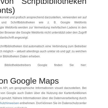
on Scriptbibliotheken
nts)
korrekt und grafisch ansprechend darzustellen, verwenden wir auf
en und Schriftbibliotheken wie z. B. Google Webfonts
ogle Webfonts werden zur Vermeidung mehrfachen Ladens in den
er Browser die Google Webfonts nicht unterstützt oder den Zugriff
dardschrift angezeigt.
chriftbibliotheken löst automatisch eine Verbindung zum Betreiber
sch möglich – aktuell allerdings auch unklar ob und ggf. zu welchen
r Bibliotheken Daten erheben.
s Bibliothekbetreibers Google finden Sie hier:
on Google Maps
API, um geographische Informationen visuell darzustellen. Bei
von Google auch Daten über die Nutzung der Kartenfunktionen
d genutzt. Nähere Informationen über die Datenverarbeitung durch
hutzhinweisen
entnehmen. Dort können Sie im Datenschutzcenter