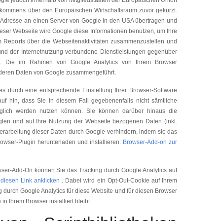
ogle jedoch innerhalb von Mitgliedstaaten der Europäischen Union
bkommens über den Europäischen Wirtschaftsraum zuvor gekürzt.
P-Adresse an einen Server von Google in den USA übertragen und
dieser Webseite wird Google diese Informationen benutzen, um Ihre
 Reports über die Webseitenaktivitäten zusammenzustellen und
und der Internetnutzung verbundene Dienstleistungen gegenüber
en. Die im Rahmen von Google Analytics von Ihrem Browser
 anderen Daten von Google zusammengeführt.
s durch eine entsprechende Einstellung Ihrer Browser-Software
uf hin, dass Sie in diesem Fall gegebenenfalls nicht sämtliche
nglich werden nutzen können. Sie können darüber hinaus die
gten und auf Ihre Nutzung der Webseite bezogenen Daten (inkl.
Verarbeitung dieser Daten durch Google verhindern, indem sie das
owser-Plugin herunterladen und installieren:
Browser-Add-on zur
owser-Add-On können Sie das Tracking durch Google Analytics auf
e
diesen Link anklicken
. Dabei wird ein Opt-Out-Cookie auf Ihrem
ung durch Google Analytics für diese Website und für diesen Browser
in Ihrem Browser installiert bleibt.