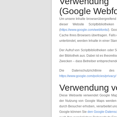
Verwendung v
(Google Webfo
Um unsere Inhalte browserübergreifend 
dieser Website Scriptbibliothek
(
https://www.google.com/webfonts/
). Go
Cache Ihres Browsers übertragen. Falls d
unterbindet, werden Inhalte in einer Stan
Der Aufruf von Scriptbibliotheken oder S
der Bibliothek aus. Dabei ist es theoreti
Zwecken – dass Betreiber entsprechende
Die Datenschutzrichtlinie de
https://www.google.com/policies/privacy/
Verwendung v
Diese Webseite verwendet Google Maps 
der Nutzung von Google Maps werden 
durch Besucher erhoben, verarbeitet un
Google können Sie
den Google-Datensc