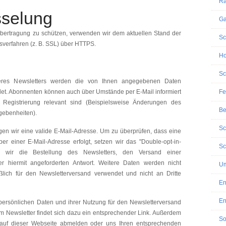
Ra
sselung
Ga
Übertragung zu schützen, verwenden wir dem aktuellen Stand der
Sc
verfahren (z. B. SSL) über HTTPS.
Ho
Sc
res Newsletters werden die von Ihnen angegebenen Daten
det. Abonnenten können auch über Umstände per E-Mail informiert
Fe
 Registrierung relevant sind (Beispielsweise Änderungen des
Be
gebenheiten).
Sc
gen wir eine valide E-Mail-Adresse. Um zu überprüfen, dass eine
r einer E-Mail-Adresse erfolgt, setzen wir das "Double-opt-in-
Sc
ren wir die Bestellung des Newsletters, den Versand einer
r hiermit angeforderten Antwort. Weitere Daten werden nicht
Um
lich für den Newsletterversand verwendet und nicht an Dritte
En
En
 persönlichen Daten und ihrer Nutzung für den Newsletterversand
em Newsletter findet sich dazu ein entsprechender Link. Außerdem
So
t auf dieser Webseite abmelden oder uns Ihren entsprechenden