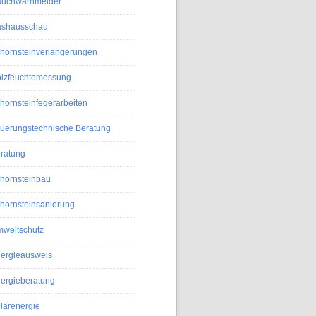
uchwarnmelder
shausschau
hornsteinverlängerungen
lzfeuchtemessung
hornsteinfegerarbeiten
uerungstechnische Beratung
ratung
hornsteinbau
hornsteinsanierung
weltschutz
ergieausweis
ergieberatung
larenergie