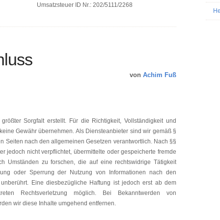
Umsatzsteuer ID Nr.: 202/5111/2268
He
hluss
von
Achim Fuß
ößter Sorgfalt erstellt. Für die Richtigkeit, Vollständigkeit und
ch keine Gewähr übernehmen. Als Diensteanbieter sind wir gemäß §
sen Seiten nach den allgemeinen Gesetzen verantwortlich. Nach §§
r jedoch nicht verpflichtet, übermittelte oder gespeicherte fremde
h Umständen zu forschen, die auf eine rechtswidrige Tätigkeit
ernung oder Sperrung der Nutzung von Informationen nach den
unberührt. Eine diesbezügliche Haftung ist jedoch erst ab dem
kreten Rechtsverletzung möglich. Bei Bekanntwerden von
den wir diese Inhalte umgehend entfernen.