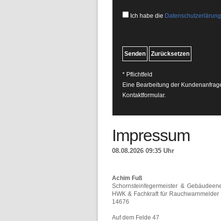
Ich habe die
Datenschutzerlärung
* Pflichtfeld
Eine Bearbeitung der Kundenanfrage 
Kontaktformular.
Impressum
08.08.2026 09:35 Uhr
Achim Fuß
Schornsteinfegermeister & Gebäudeene
HWK & Fachkraft für Rauchwarnmelde
14676
Auf dem Felde 47