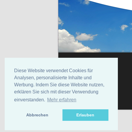
Diese Website verwendet Cookies für
Analysen, personalisierte Inhalte und
Werbung. Indem Sie diese Website nutzen,
erklären Sie sich mit dieser Verwendung
einverstanden.
Mehr erfahren
Abbrechen
Erlauben