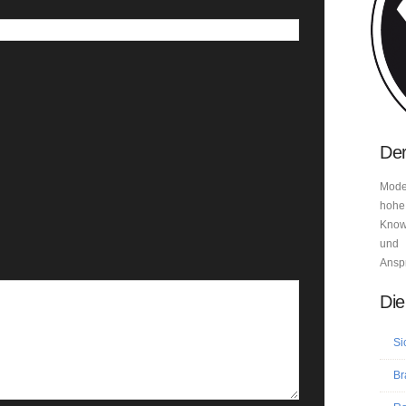
Der
Mode
hohe
Know-
und 
Ansp
Die
Si
Br