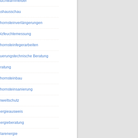
uchwarnmelder
shausschau
hornsteinverlängerungen
lzfeuchtemessung
hornsteinfegerarbeiten
uerungstechnische Beratung
ratung
hornsteinbau
hornsteinsanierung
weltschutz
ergieausweis
ergieberatung
larenergie