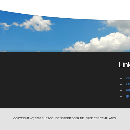
Lin
Aac
Bun
Den
HKI
COPYRIGHT (C) 2026 FUSS-SCHORNSTEINFEGER.DE.
FREE CSS TEMPLATES
.