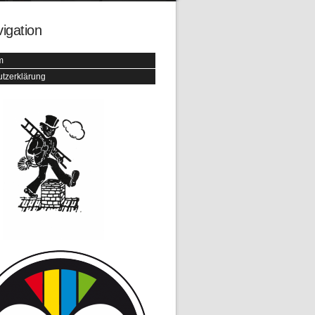
igation
m
tzerklärung