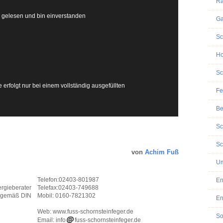
Ra
gelesen und bin einverstanden
Ga
Sc
Ho
Sc
erfolgt nur bei einem vollständig ausgefüllten
Fe
Be
Sc
Sc
von
Achim Fuß
Um
Telefon:02403-801987
En
rgieberater
Telefax:02403-749688
r gemäß DIN
Mobil: 0160-7821302
En
Web: www.fuss-schornsteinfeger.de
So
Email: info
fuss-schornsteinfeger.de