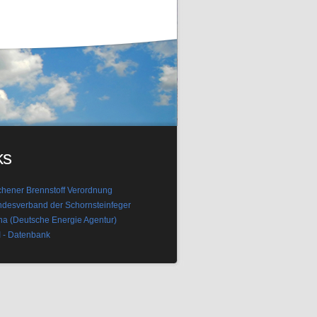
ks
hener Brennstoff Verordnung
desverband der Schornsteinfeger
a (Deutsche Energie Agentur)
 - Datenbank